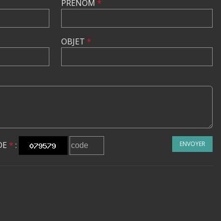
PRÉNOM
*
OBJET
*
DE
*
:
ENVOYER