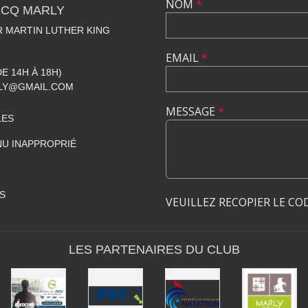
NOM
*
ECQ MARLY
R MARTIN LUTHER KING
EMAIL
*
DE 14H À 18H)
LY@GMAIL.COM
MESSAGE
*
LES
U INAPPROPRIÉ
S
VEUILLEZ RECOPIER LE CO
LES PARTENAIRES DU CLUB