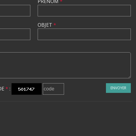
PRÉNOM
*
OBJET
*
DE
*
:
ENVOYER