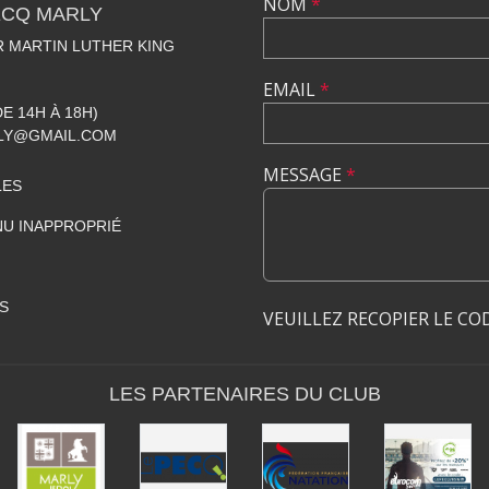
NOM
*
ECQ MARLY
R MARTIN LUTHER KING
EMAIL
*
DE 14H À 18H)
LY@GMAIL.COM
MESSAGE
*
LES
U INAPPROPRIÉ
S
VEUILLEZ RECOPIER LE CO
LES PARTENAIRES DU CLUB