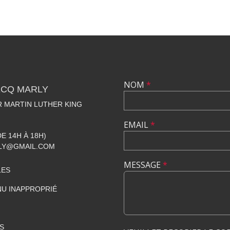
NOM
*
ECQ MARLY
R MARTIN LUTHER KING
EMAIL
*
DE 14H À 18H)
LY@GMAIL.COM
MESSAGE
*
LES
U INAPPROPRIÉ
S