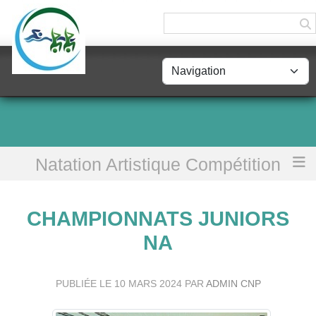
Panneau de gestion des cookies
Natation Artistique Compétition
Accueil
CHAMPIONNATS JUNIORS NA
CHAMPIONNATS JUNIORS
NA
PUBLIÉE LE
10 MARS 2024
PAR
ADMIN CNP